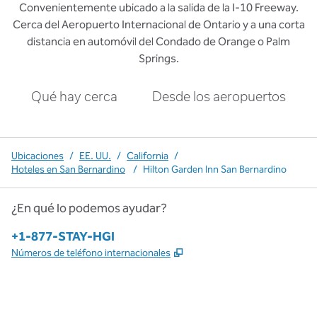
Convenientemente ubicado a la salida de la I-10 Freeway.
Cerca del Aeropuerto Internacional de Ontario y a una corta
distancia en automóvil del Condado de Orange o Palm
Springs.
Qué hay cerca
Desde los aeropuertos
Ubicaciones
/
EE. UU.
/
California
/
Hoteles en San Bernardino
/
Hilton Garden Inn San Bernardino
¿En qué lo podemos ayudar?
Teléfono:
+1-877-STAY-HGI
,
Abre una pestaña nueva
Números de teléfono internacionales
x
facebook
instagram
,
Abre una pestaña nueva
,
Abre una pestaña nueva
,
Abre una pestaña nueva