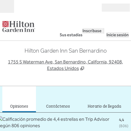
Saltar a contenido
Abierto
Inscríbase
Sus estadías
Inicie sesión
Hilton Garden Inn San Bernardino
,
A
1755 S Waterman Ave, San Bernardino, California, 92408,
Estados Unidos
1
/
12
imagen anterior
sigu
1 de 12
Contáctenos
Opiniones
Contáctenos
Horario de llegada
4,4
(
806
)