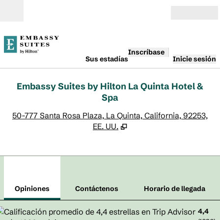
Saltar a contenido
Abierto
Inscríbase
Sus estadías
Inicie sesión
Embassy Suites by Hilton La Quinta Hotel &
Spa
,
A
50-777 Santa Rosa Plaza, La Quinta, California, 92253,
EE. UU.
1
/
12
imagen anterior
sigu
1 de 12
Contáctenos
Opiniones
Contáctenos
Horario de llegada
4,4