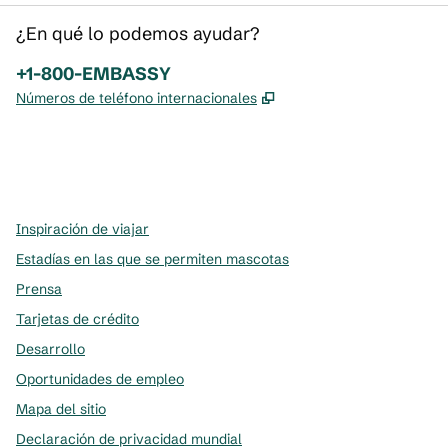
¿En qué lo podemos ayudar?
Teléfono:
+1-800-EMBASSY
,
Abre una pestaña nue
Números de teléfono internacionales
x
facebook
instagram
,
Abre una pestaña nueva
,
Abre una pestaña nueva
,
Abre una pestaña nueva
Inspiración de viajar
Estadías en las que se permiten mascotas
Prensa
Tarjetas de crédito
Desarrollo
Oportunidades de empleo
Mapa del sitio
Declaración de privacidad mundial