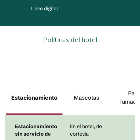
Llave digital
Políticas del hotel
Para
Estacionamiento
Mascotas
fumado
Estacionamiento
En el hotel
, de
sin servicio de
cortesía