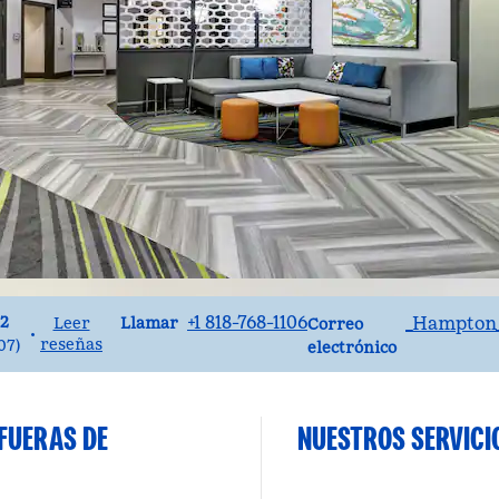
Llame al
Correo electrónico
+1 818-768-1106
_Hampton_
,2
Llamar
Leer
Correo
•
reseñas
07
)
electrónico
FUERAS DE
NUESTROS SERVICI