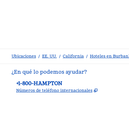
Ubicaciones
/
EE. UU.
/
California
/
Hoteles en Burban
¿En qué lo podemos ayudar?
Teléfono:
+1-800-HAMPTON
,
Abre una pe
Números de teléfono internacionales
facebook
x
instagram
,
Abre una pestaña nueva
,
Abre una pestaña nueva
,
Abre una pestaña nueva