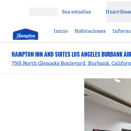
Saltar a contenido
Sus estadías
Inscríbas
Abrir menú
Inicio
Habitaciones
Informa
HAMPTON INN AND SUITES LOS ANGELES BURBANK AI
7501 North Glenoaks Boulevard, Burbank, Californ