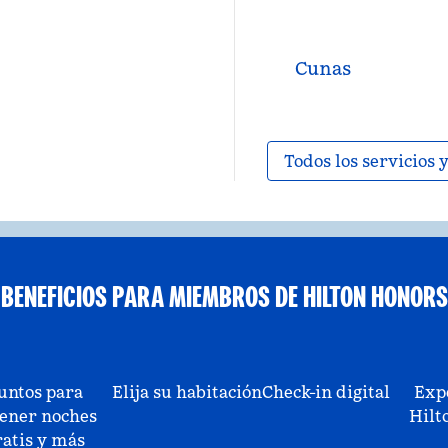
Cunas
Todos los servicios
BENEFICIOS PARA MIEMBROS DE HILTON HONORS
untos para
Elija su habitación
Check-in digital
Exp
ener noches
Hilt
ratis y más