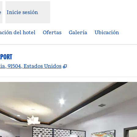
e
Inicie sesión
ción del hotel
Ofertas
Galería
Ubicación
RPORT
,
Abre una pestaña nueva
ia, 91504, Estados Unidos