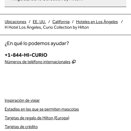
Ubicaciones
/
EE. UU.
/
California
/
Hoteles en Los Ángeles
/
H Hotel Los Ángeles, Curio Collection by Hilton
¿En qué lo podemos ayudar?
Teléfono:
+1-844-HI-CURIO
,
Abre una pestaña nueva
Números de teléfono internacionales
x
facebook
instagram
,
Abre una pestaña nueva
,
Abre una pestaña nueva
,
Abre una pestaña nueva
Inspiración de viajar
Estadías en las que se permiten mascotas
Tarjetas de regalo de Hilton (Europa)
Tarjetas de crédito