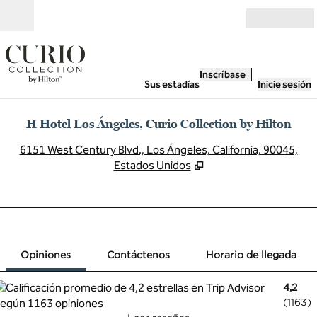
Saltar a contenido
Abierto
Inscríbase
Sus estadías
Inicie sesión
H Hotel Los Ángeles, Curio Collection by Hilton
,
A
6151 West Century Blvd., Los Ángeles, California, 90045,
Estados Unidos
1 de 12
1
/
12
imagen anterior
siguiente ima
Contáctenos
Opiniones
Contáctenos
Horario de llegada
4,2
(
1163
)