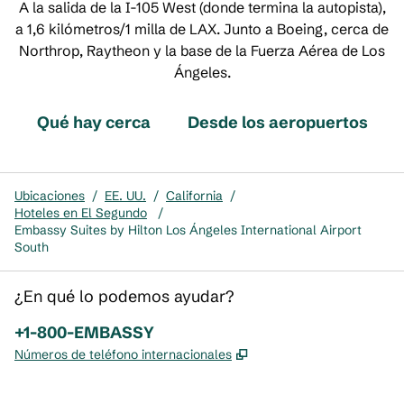
A la salida de la I-105 West (donde termina la autopista),
a 1,6 kilómetros/1 milla de LAX. Junto a Boeing, cerca de
Northrop, Raytheon y la base de la Fuerza Aérea de Los
Ángeles.
Qué hay cerca
Desde los aeropuertos
Ubicaciones
/
EE. UU.
/
California
/
Hoteles en El Segundo
/
Embassy Suites by Hilton Los Ángeles International Airport
South
¿En qué lo podemos ayudar?
Teléfono:
+1-800-EMBASSY
,
Abre una pestaña nue
Números de teléfono internacionales