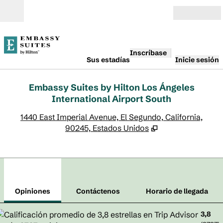
Saltar a contenido
Abierto
Inscríbase
Sus estadías
Inicie sesión
Embassy Suites by Hilton Los Ángeles
International Airport South
,
A
1440 East Imperial Avenue, El Segundo, California,
90245, Estados Unidos
1
/
12
imagen anterior
sigu
1 de 12
Contáctenos
Opiniones
Contáctenos
Horario de llegada
3,8