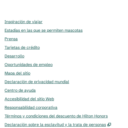
x
facebook
instagram
,
Abre una pestaña nueva
,
Abre una pestaña nueva
,
Abre una pestaña nueva
Inspiración de viajar
Estadías en las que se permiten mascotas
Prensa
Tarjetas de crédito
Desarrollo
Oportunidades de empleo
Mapa del sitio
Declaración de privacidad mundial
Centro de ayuda
Accesibilidad del sitio Web
Responsabilidad corporativa
Términos y condiciones del descuento de Hilton Honors
,
Abre u
Declaración sobre la esclavitud y la trata de personas