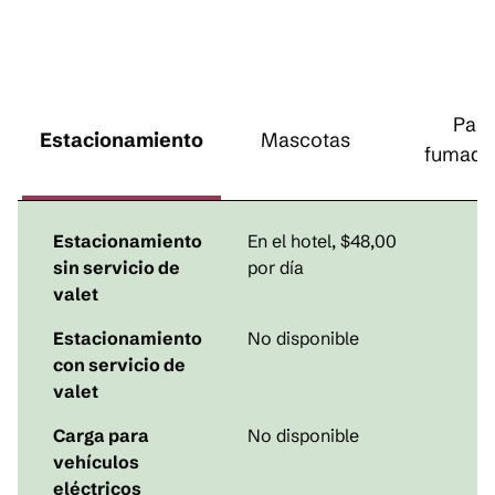
Para
Estacionamiento
Mascotas
fumado
Estacionamiento
En el hotel
,
$48,00
sin servicio de
por día
valet
Estacionamiento
No disponible
con servicio de
valet
Carga para
No disponible
vehículos
eléctricos