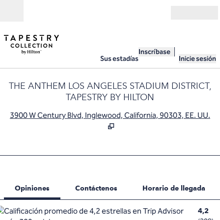
Saltar a contenido
Abierto
Inscríbase
Sus estadías
Inicie sesión
THE ANTHEM LOS ANGELES STADIUM DISTRICT,
TAPESTRY BY HILTON
,
A
3900 W Century Blvd, Inglewood, California, 90303, EE. UU.
1 de 12
1
/
12
imagen anterior
siguiente ima
Contáctenos
Opiniones
Contáctenos
Horario de llegada
4,2