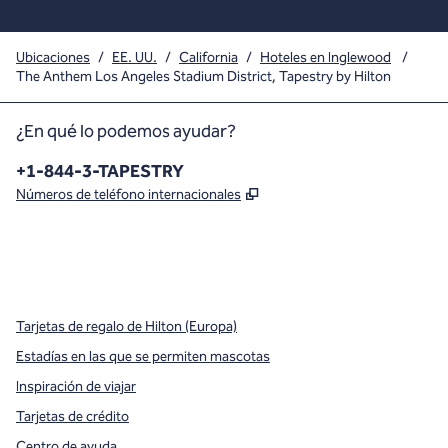
Ubicaciones
/
EE. UU.
/
California
/
Hoteles en Inglewood
/
The Anthem Los Angeles Stadium District, Tapestry by Hilton
¿En qué lo podemos ayudar?
Teléfono:
+1-844-3-TAPESTRY
,
Abre una pestaña nueva
Números de teléfono internacionales
x
facebook
instagram
,
Abre una pestaña nueva
,
Abre una pestaña nueva
,
Abre una pestaña nueva
Tarjetas de regalo de Hilton (Europa)
Estadías en las que se permiten mascotas
Inspiración de viajar
Tarjetas de crédito
Centro de ayuda