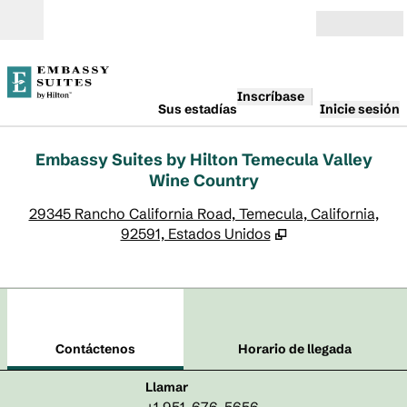
Saltar a contenido
Abierto
Inscríbase
Sus estadías
Inicie sesión
Embassy Suites by Hilton Temecula Valley
Wine Country
,
A
29345 Rancho California Road, Temecula, California,
92591, Estados Unidos
1
/
12
imagen anterior
sigu
1 de 12
Contáctenos
Contáctenos
Horario de llegada
Llame al
Llamar