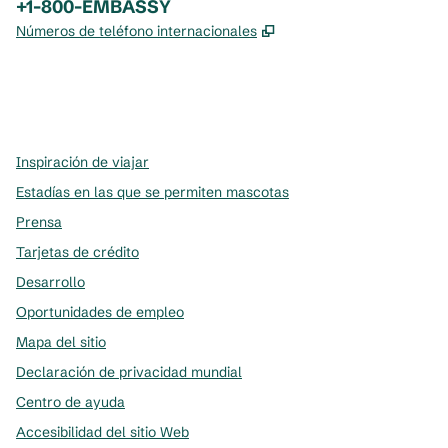
Teléfono:
+1-800-EMBASSY
,
Abre una pestaña nue
Números de teléfono internacionales
x
facebook
instagram
,
Abre una pestaña nueva
,
Abre una pestaña nueva
,
Abre una pestaña nueva
Inspiración de viajar
Estadías en las que se permiten mascotas
Prensa
Tarjetas de crédito
Desarrollo
Oportunidades de empleo
Mapa del sitio
Declaración de privacidad mundial
Centro de ayuda
Accesibilidad del sitio Web