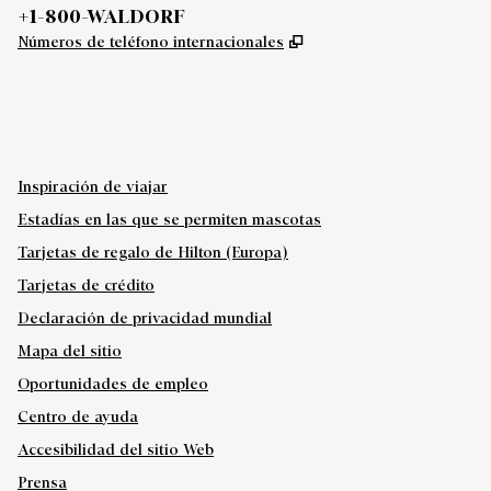
Teléfono:
+1-800-WALDORF
,
Abre una pestaña nu
Números de teléfono internacionales
X
FACEBOOK
INSTAGRAM
YOUTUBE
,
ABRE UNA PESTAÑA NUEVA
,
ABRE UNA PESTAÑA NUEVA
,
ABRE UNA PESTAÑA NUEVA
,
ABRE UNA NUEVA PESTAÑA
Inspiración de viajar
Estadías en las que se permiten mascotas
Tarjetas de regalo de Hilton (Europa)
Tarjetas de crédito
Declaración de privacidad mundial
Mapa del sitio
Oportunidades de empleo
Centro de ayuda
Accesibilidad del sitio Web
Prensa