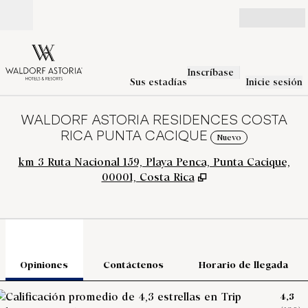
Saltar a contenido
Abierto
Inscríbase
Sus estadías
Inicie sesión
WALDORF ASTORIA RESIDENCES COSTA
RICA PUNTA CACIQUE
Nuevo
,
km 3 Ruta Nacional 159, Playa Penca, Punta Cacique,
00001, Costa Rica
1
/
12
imagen anterior
sigu
1 de 12
Contáctenos
Opiniones
Contáctenos
Horario de llegada
4,3