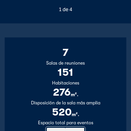
DIAPOSITIVA ANTERIOR, 
PRÓXIMO DIAPO
1 de 4
Diapositiva 1 de 4
7
Salas de reuniones
151
Habitaciones
276
m².
Metros cuadrados
Disposición de la sala más amplia
520
m².
Metros cuadrados
Espacio total para eventos