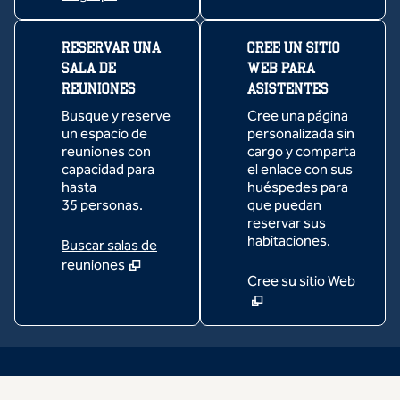
RESERVAR UNA
CREE UN SITIO
SALA DE
WEB PARA
REUNIONES
ASISTENTES
Busque y reserve
Cree una página
un espacio de
personalizada sin
reuniones con
cargo y comparta
capacidad para
el enlace con sus
hasta
huéspedes para
35 personas.
que puedan
reservar sus
habitaciones.
Buscar salas de
reuniones
Cree su sitio Web
1
/
16
imagen anterior
sigu
1 de 16