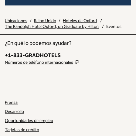
Ubicaciones
/
Reino Unido
/
Hoteles de Oxford
/
The Randolph Hotel Oxford, un Graduate by Hilton
/
Eventos
¿En qué lo podemos ayudar?
Teléfono:
+1-833-GRADHOTELS
,
Abre una pestaña nueva
Números de teléfono internacionales
INSTAGRAM
OTRO
,
ABRE UNA NUEVA PESTAÑA
,
ABRE UNA PESTAÑA NUEVA
Prensa
Desarrollo
Oportunidades de empleo
Tarjetas de crédito