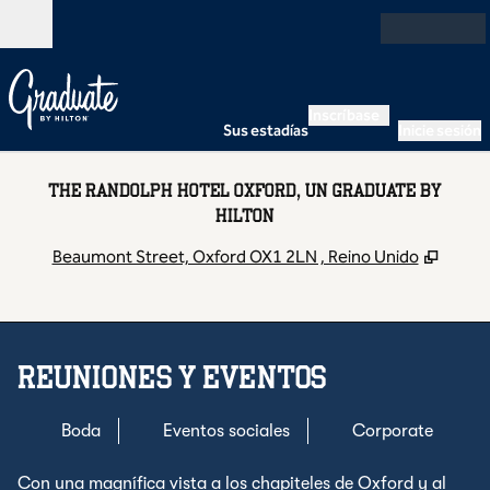
Saltar a contenido
Abierto
Inscríbase
Sus estadías
Inicie sesión
THE RANDOLPH HOTEL OXFORD, UN GRADUATE BY
HILTON
,
Abre 
Beaumont Street, Oxford OX1 2LN , Reino Unido
REUNIONES Y EVENTOS
Boda
Eventos sociales
Corporate
Con una magnífica vista a los chapiteles de Oxford y al