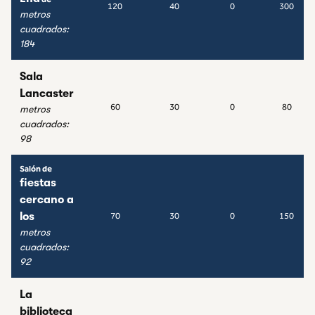
120
40
0
300
metros
cuadrados
:
184
Sala
Lancaster
60
30
0
80
metros
cuadrados
:
98
Salón de
fiestas
cercano a
los
70
30
0
150
metros
cuadrados
:
92
La
biblioteca