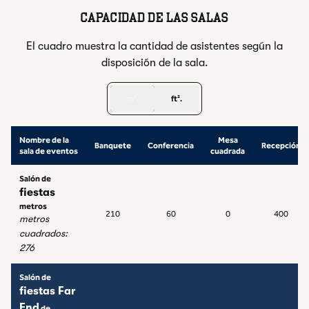
CAPACIDAD DE LAS SALAS
El cuadro muestra la cantidad de asistentes según la
disposición de la sala.
m².
ft².
Nombre de la
Mesa
Banquete
Conferencia
Recepción
sala de eventos
cuadrada
Salón de
fiestas
metros
210
60
0
400
metros
cuadrados
:
276
Salón de
fiestas Far
End
de