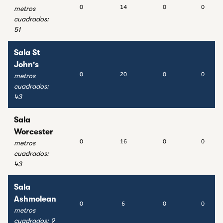
0
14
0
0
metros
cuadrados
:
51
Sala St
John's
0
20
0
0
metros
cuadrados
:
43
Sala
Worcester
0
16
0
0
metros
cuadrados
:
43
Sala
Ashmolean
0
6
0
0
metros
cuadrados
:
9