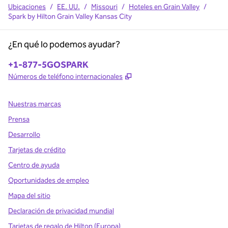
Ubicaciones
/
EE. UU.
/
Missouri
/
Hoteles en Grain Valley
/
Spark by Hilton Grain Valley Kansas City
¿En qué lo podemos ayudar?
Teléfono:
+1-877-5GOSPARK
,
Abre una pestaña nueva
Números de teléfono internacionales
Nuestras marcas
Prensa
Desarrollo
Tarjetas de crédito
Centro de ayuda
Oportunidades de empleo
Mapa del sitio
Declaración de privacidad mundial
Tarjetas de regalo de Hilton (Europa)