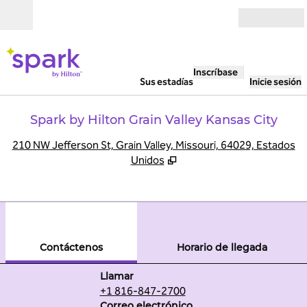
Saltar a contenido
Abierto
Inscríbase
Sus estadías
Inicie sesión
Spark by Hilton Grain Valley Kansas City
,
A
210 NW Jefferson St, Grain Valley, Missouri, 64029, Estados
Unidos
1
/
6
imagen anterior
sigu
1 de 6
Contáctenos
Contáctenos
Horario de llegada
Llame al
Llamar
+1 816-847-2700
Correo electrónicoMCIGV
Correo electrónico