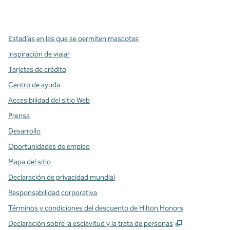
,
Abre una pestaña nueva
,
Abre una pestaña nueva
,
Abre una pestaña nueva
Estadías en las que se permiten mascotas
Inspiración de viajar
Tarjetas de crédito
Centro de ayuda
Accesibilidad del sitio Web
Prensa
Desarrollo
Oportunidades de empleo
Mapa del sitio
Declaración de privacidad mundial
Responsabilidad corporativa
Términos y condiciones del descuento de Hilton Honors
,
Abre una pe
Declaración sobre la esclavitud y la trata de personas