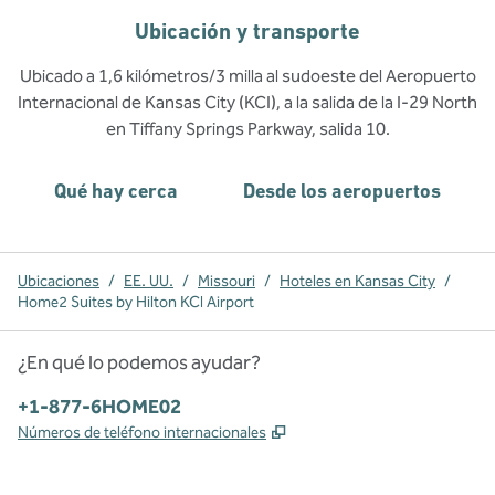
Ubicación y transporte
Ubicado a 1,6 kilómetros/3 milla al sudoeste del Aeropuerto
Internacional de Kansas City (KCI), a la salida de la I-29 North
en Tiffany Springs Parkway, salida 10.
Qué hay cerca
Desde los aeropuertos
Ubicaciones
/
EE. UU.
/
Missouri
/
Hoteles en Kansas City
/
Home2 Suites by Hilton KCI Airport
¿En qué lo podemos ayudar?
Teléfono:
+1-877-6HOME02
,
Abre una pestaña nueva
Números de teléfono internacionales
x
facebook
instagram