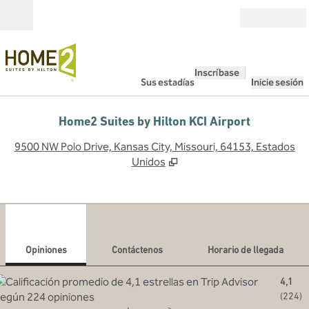
Saltar a contenido
Abierto
Inscríbase
Sus estadías
Inicie sesión
Home2 Suites by Hilton KCI Airport
,
A
9500 NW Polo Drive, Kansas City, Missouri, 64153, Estados
Unidos
1
/
11
imagen anterior
sigu
1 de 11
Contáctenos
Opiniones
Contáctenos
Horario de llegada
4,1
(
224
)