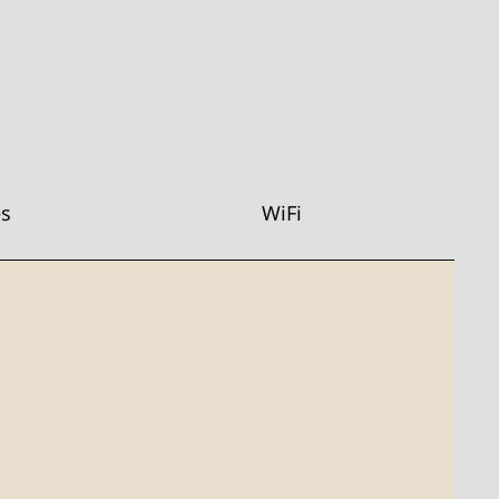
es
WiFi