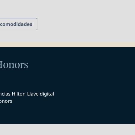
y comodidades
 Honors
ncias Hilton
Llave digital
onors