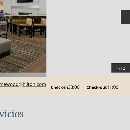
D
1
/
12
nicoMEMHW
mewood
@hilton.com
33:00
→
11:00
Check-in
Check-out
vicios