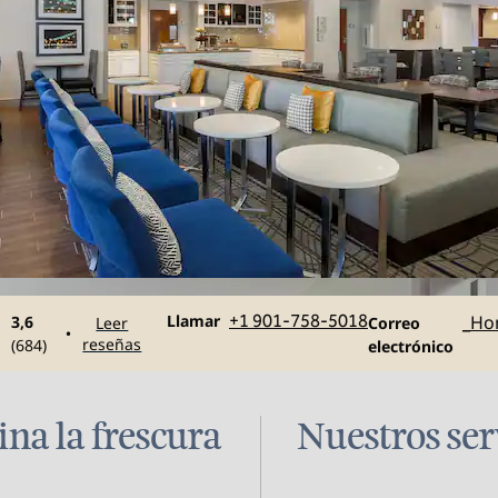
Llame al
Correo electró
Llamar
+1 901-758-5018
_Ho
3,6
Leer
Correo
•
reseñas
(
684
)
electrónico
a la frescura
Nuestros ser