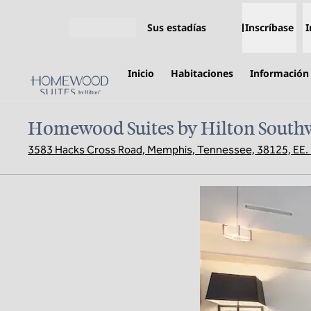
Saltar a contenido
Sus estadías
Inscríbase
I
Abrir menú
Inicio
Habitaciones
Información 
Homewood Suites by Hilton Southw
3583 Hacks Cross Road, Memphis, Tennessee, 38125, EE.