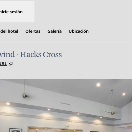
nicie sesión
del hotel
Ofertas
Galería
Ubicación
ind - Hacks Cross
,
Abre una pestaña nueva
 UU.