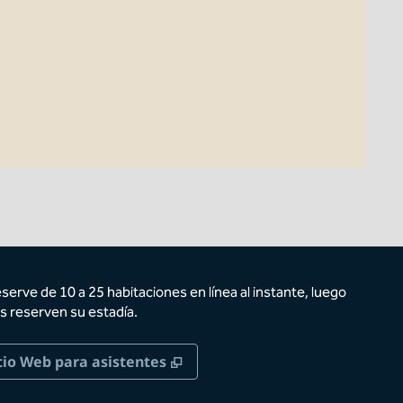
eserve de 10 a 25 habitaciones en línea al instante, luego
s reserven su estadía.
taña nueva
,
Abre una pestaña nueva
tio Web para asistentes