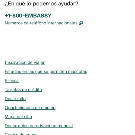
¿En qué lo podemos ayudar?
Teléfono:
+1-800-EMBASSY
,
Abre una pestaña nue
Números de teléfono internacionales
x
facebook
instagram
,
Abre una pestaña nueva
,
Abre una pestaña nueva
,
Abre una pestaña nueva
Inspiración de viajar
Estadías en las que se permiten mascotas
Prensa
Tarjetas de crédito
Desarrollo
Oportunidades de empleo
Mapa del sitio
Declaración de privacidad mundial
Centro de ayuda