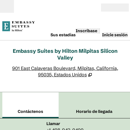
Saltar a contenido
Abierto
Inscríbase
Sus estadías
Inicie sesión
Embassy Suites by Hilton Milpitas Silicon
Valley
,
A
901 East Calaveras Boulevard, Milpitas, California,
95035, Estados Unidos
1
/
12
imagen anterior
sigu
1 de 12
Contáctenos
Contáctenos
Horario de llegada
Llame al
Llamar