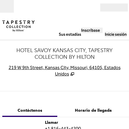
Saltar a contenido
Abierto
Inscríbase
Sus estadías
Inicie sesión
HOTEL SAVOY KANSAS CITY, TAPESTRY
COLLECTION BY HILTON
,
A
219 W 9th Street, Kansas City, Missouri, 64105, Estados
Unidos
1 de 11
1
/
11
imagen anterior
siguiente ima
Contáctenos
Contáctenos
Horario de llegada
Llame al
Llamar
+1 816-443-4200