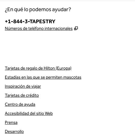
¿En qué lo podemos ayudar?
Teléfono:
+1-844-3-TAPESTRY
,
Abre una pestaña nueva
Números de teléfono internacionales
x
facebook
instagram
,
Abre una pestaña nueva
,
Abre una pestaña nueva
,
Abre una pestaña nueva
Tarjetas de regalo de Hilton (Europa)
Estadías en las que se permiten mascotas
Inspiración de viajar
Tarjetas de crédito
Centro de ayuda
Accesibilidad del sitio Web
Prensa
Desarrollo