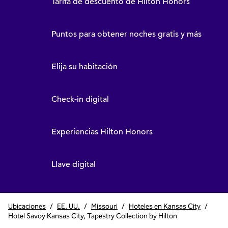
Tarifa de descuento de Hilton Honors
Puntos para obtener noches gratis y más
Elija su habitación
Check-in digital
Experiencias Hilton Honors
Llave digital
Ubicaciones
/
EE. UU.
/
Missouri
/
Hoteles en Kansas City
/
Hotel Savoy Kansas City, Tapestry Collection by Hilton