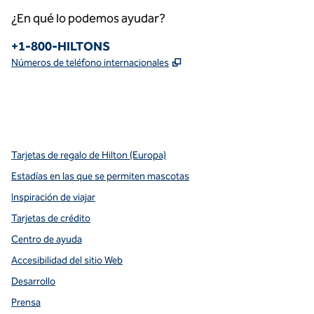
¿En qué lo podemos ayudar?
Teléfono:
+1-800-HILTONS
,
Abre una pestaña nueva
Números de teléfono internacionales
x
facebook
instagram
youtube
pinterest
,
Abre una pestaña nueva
,
Abre una pestaña nueva
,
Abre una pestaña nueva
,
abre una nueva pestaña
,
abre una nueva pestaña
Tarjetas de regalo de Hilton (Europa)
Estadías en las que se permiten mascotas
Inspiración de viajar
Tarjetas de crédito
Centro de ayuda
Accesibilidad del sitio Web
Desarrollo
Prensa