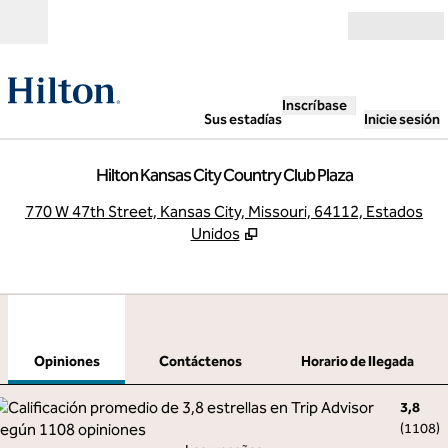
Saltar a contenido
Abierto
Inscríbase
Sus estadías
Inicie sesión
Hilton Kansas City Country Club Plaza
,
A
770 W 47th Street, Kansas City, Missouri, 64112, Estados
Unidos
1
/
12
imagen anterior
sigu
1 de 12
Contáctenos
Opiniones
Contáctenos
Horario de llegada
3,8
(
1108
)