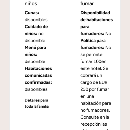
niños
fumar
Cunas
:
Disponibilidad
disponibles
de habitaciones
Cuidado de
para
niños
:
no
fumadores:
No
disponible
Política para
Menú para
fumadores:
No
niños
:
se permite
disponible
fumar 100en
Habitaciones
este hotel. Se
comunicadas
cobrará un
confirmadas
:
cargo de EUR
disponibles
250 por fumar
en una
Detalles para
habitación para
toda la familia
no fumadores.
Consulte en la
recepción las