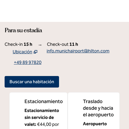
Para su estadía
Check-in
15 h
→
Check-out
11 h
info.munichairport@hilton.com
Ubicación
,
abre una nueva pestaña
+49 89 97820
Buscar una habitación
Estacionamiento
Traslado
desde y hacia
Estacionamiento
el aeropuerto
sin servicio de
Aeropuerto
valet
:
€44,00 por