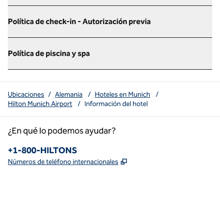
Política de check-in - Autorización previa
Política de piscina y spa
Ubicaciones
/
Alemania
/
Hoteles en Munich
/
Hilton Munich Airport
/
Información del hotel
¿En qué lo podemos ayudar?
Teléfono:
+1-800-HILTONS
,
Abre una pestaña nueva
Números de teléfono internacionales
x
facebook
instagram
youtube
pinterest
,
Abre una pestaña nueva
,
Abre una pestaña nueva
,
Abre una pestaña nueva
,
abre una nueva pestaña
,
abre una nueva pestaña