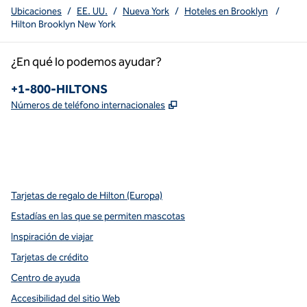
Ubicaciones
/
EE. UU.
/
Nueva York
/
Hoteles en Brooklyn
/
Hilton Brooklyn New York
¿En qué lo podemos ayudar?
Teléfono:
+1-800-HILTONS
,
Abre una pestaña nueva
Números de teléfono internacionales
x
facebook
instagram
youtube
pinterest
,
Abre una pestaña nueva
,
Abre una pestaña nueva
,
Abre una pestaña nueva
,
abre una nueva pestaña
,
abre una nueva pestaña
Tarjetas de regalo de Hilton (Europa)
Estadías en las que se permiten mascotas
Inspiración de viajar
Tarjetas de crédito
Centro de ayuda
Accesibilidad del sitio Web