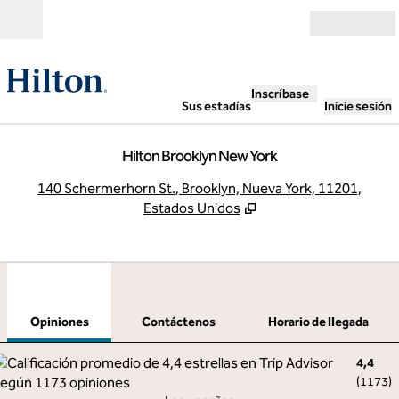
Saltar a contenido
Abierto
Inscríbase
Sus estadías
Inicie sesión
Hilton Brooklyn New York
,
A
140 Schermerhorn St., Brooklyn, Nueva York, 11201,
Estados Unidos
1
/
12
imagen anterior
sigu
1 de 12
Contáctenos
Opiniones
Contáctenos
Horario de llegada
4,4
(
1173
)