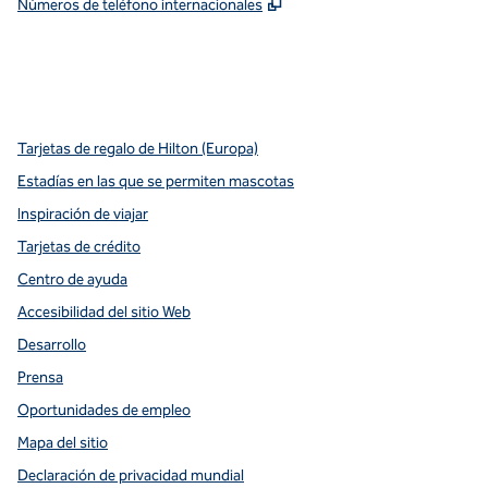
,
Abre una pestaña nueva
Números de teléfono internacionales
x
facebook
instagram
youtube
pinterest
,
Abre una pestaña nueva
,
Abre una pestaña nueva
,
Abre una pestaña nueva
,
abre una nueva pestaña
,
abre una nueva pestaña
Tarjetas de regalo de Hilton (Europa)
Estadías en las que se permiten mascotas
Inspiración de viajar
Tarjetas de crédito
Centro de ayuda
Accesibilidad del sitio Web
Desarrollo
Prensa
Oportunidades de empleo
Mapa del sitio
Declaración de privacidad mundial