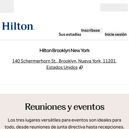
Saltar a contenido
Abierto
Inscríbase
Sus estadías
Inicie sesión
Hilton Brooklyn New York
,
A
140 Schermerhorn St., Brooklyn, Nueva York, 11201,
Estados Unidos
1
/
5
imagen anterior
sigu
1 de 5
Reuniones y eventos
Los tres lugares versátiles para eventos son ideales para
todo, desde reuniones de junta directiva hasta recepciones.