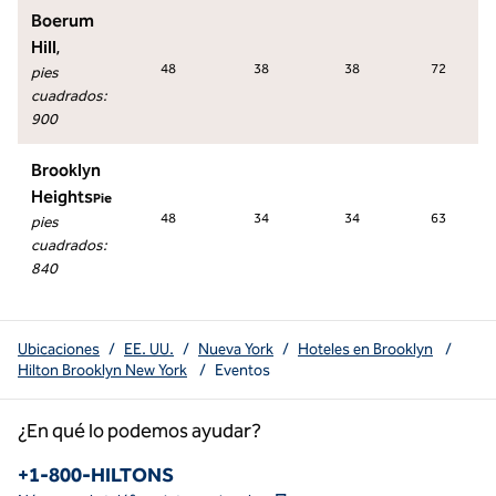
Boerum
Hill
,
48
38
38
72
pies
cuadrados
:
900
Brooklyn
Heights
Pie
48
34
34
63
pies
cuadrados
:
840
Ubicaciones
/
EE. UU.
/
Nueva York
/
Hoteles en Brooklyn
/
Hilton Brooklyn New York
/
Eventos
¿En qué lo podemos ayudar?
Teléfono:
+1-800-HILTONS