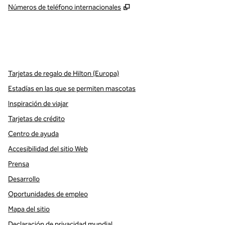
,
Abre una pestaña nueva
Números de teléfono internacionales
x
facebook
instagram
,
Abre una pestaña nueva
,
Abre una pestaña nueva
,
Abre una pestaña nueva
Tarjetas de regalo de Hilton (Europa)
Estadías en las que se permiten mascotas
Inspiración de viajar
Tarjetas de crédito
Centro de ayuda
Accesibilidad del sitio Web
Prensa
Desarrollo
Oportunidades de empleo
Mapa del sitio
Declaración de privacidad mundial