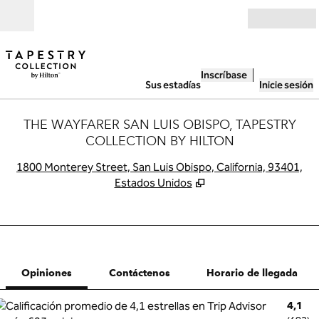
Saltar a contenido
Abierto
Inscríbase
Sus estadías
Inicie sesión
THE WAYFARER SAN LUIS OBISPO, TAPESTRY
COLLECTION BY HILTON
,
A
1800 Monterey Street, San Luis Obispo, California, 93401,
Estados Unidos
1 de 12
1
/
12
imagen anterior
siguiente ima
Contáctenos
Opiniones
Contáctenos
Horario de llegada
4,1