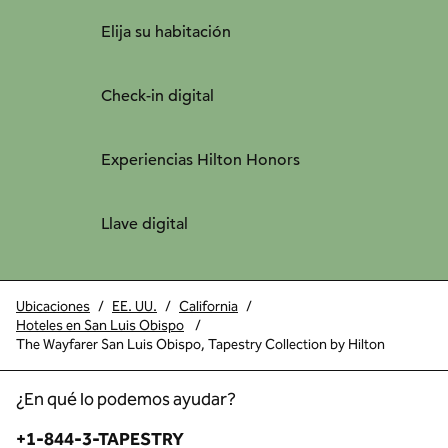
Elija su habitación
Check-in digital
Experiencias Hilton Honors
Llave digital
Ubicaciones
/
EE. UU.
/
California
/
Hoteles en San Luis Obispo
/
The Wayfarer San Luis Obispo, Tapestry Collection by Hilton
¿En qué lo podemos ayudar?
Teléfono:
+1-844-3-TAPESTRY