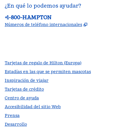
¿En qué lo podemos ayudar?
Teléfono:
+1-800-HAMPTON
,
Abre una pestañ
Números de teléfono internacionales
facebook
x
instagram
,
Abre una pestaña nueva
,
Abre una pestaña nueva
,
Abre una pestaña nueva
Tarjetas de regalo de Hilton (Europa)
Estadías en las que se permiten mascotas
Inspiración de viajar
Tarjetas de crédito
Centro de ayuda
Accesibilidad del sitio Web
Prensa
Desarrollo