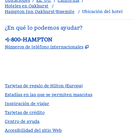
Ubicaciones
/
EE. UU.
/
California
/
Hoteles en Oakhurst
/
Hampton Inn Oakhurst-Yosemite
/
Ubicación del hotel
¿En qué lo podemos ayudar?
Teléfono:
+1-800-HAMPTON
,
Abre una pestañ
Números de teléfono internacionales
facebook
x
instagram
,
Abre una pestaña nueva
,
Abre una pestaña nueva
,
Abre una pestaña nueva
Tarjetas de regalo de Hilton (Europa)
Estadías en las que se permiten mascotas
Inspiración de viajar
Tarjetas de crédito
Centro de ayuda
Accesibilidad del sitio Web