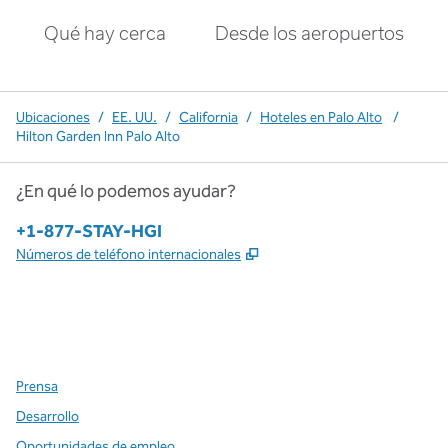
Qué hay cerca
Desde los aeropuertos
Ubicaciones
/
EE. UU.
/
California
/
Hoteles en Palo Alto
/
Hilton Garden Inn Palo Alto
¿En qué lo podemos ayudar?
Teléfono:
+1-877-STAY-HGI
,
Abre una pestaña nueva
Números de teléfono internacionales
x
facebook
instagram
,
Abre una pestaña nueva
,
Abre una pestaña nueva
,
Abre una pestaña nueva
Prensa
Desarrollo
Oportunidades de empleo