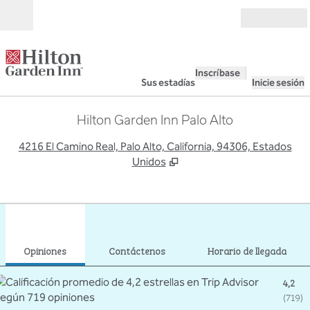
Saltar a contenido
Abierto
Inscríbase
Sus estadías
Inicie sesión
Hilton Garden Inn Palo Alto
,
A
4216 El Camino Real, Palo Alto, California, 94306, Estados
Unidos
1
/
12
imagen anterior
sigu
1 de 12
Contáctenos
Opiniones
Contáctenos
Horario de llegada
4,2
(
719
)