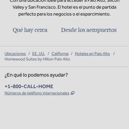
Con una ubicación ideal para acceder a Palo Alto, Silicon
Valley y San Francisco. El hotel es el punto de partida
perfecto para los negocios o el esparcimiento.
Qué hay cerca
Desde los aeropuertos
Ubicaciones
/
EE. UU.
/
California
/
Hoteles en Palo Alto
/
Homewood Suites by Hilton Palo Alto
¿En qué lo podemos ayudar?
Teléfono:
+1-800-CALL-HOME
,
Abre una pestaña nueva
Números de teléfono internacionales
x
facebook
instagram
,
Abre una pestaña nueva
,
Abre una pestaña nueva
,
Abre una pestaña nueva