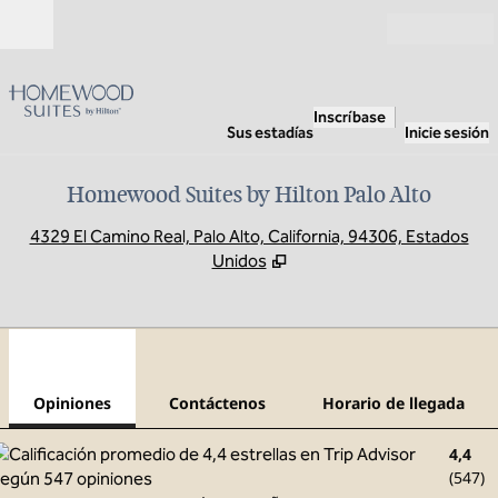
Saltar a contenido
Abierto
Inscríbase
Sus estadías
Inicie sesión
Homewood Suites by Hilton Palo Alto
,
A
4329 El Camino Real, Palo Alto, California, 94306, Estados
Unidos
1
/
12
imagen anterior
sigu
1 de 12
Contáctenos
Opiniones
Contáctenos
Horario de llegada
4,4
(
547
)