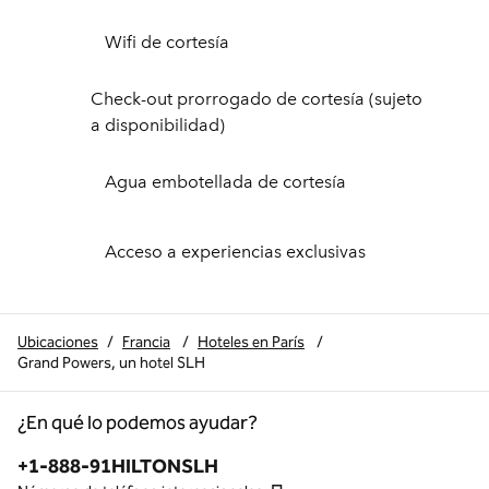
Wifi de cortesía
Check-out prorrogado de cortesía (sujeto
a disponibilidad)
Agua embotellada de cortesía
Acceso a experiencias exclusivas
Ubicaciones
/
Francia
/
Hoteles en París
/
Grand Powers, un hotel SLH
¿En qué lo podemos ayudar?
Teléfono:
+1-888-91HILTONSLH