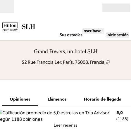
Saltar a contenido
Abierto
Inscríbase
Sus estadías
Inicie sesión
Grand Powers, un hotel SLH
,
Abre una
52 Rue Francois 1er, París, 75008, Francia
1 de 12
1
/
12
imagen anterior
siguiente ima
Llámenos
Opiniones
Llámenos
Horario de llegada
5,0
(
1188
)
Leer reseñas