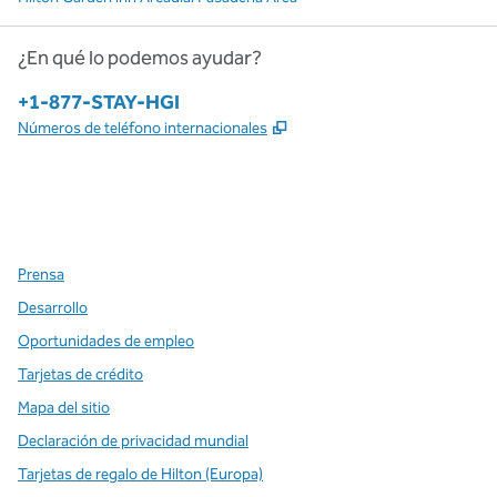
¿En qué lo podemos ayudar?
Teléfono:
+1-877-STAY-HGI
,
Abre una pestaña nueva
Números de teléfono internacionales
x
facebook
instagram
,
Abre una pestaña nueva
,
Abre una pestaña nueva
,
Abre una pestaña nueva
Prensa
Desarrollo
Oportunidades de empleo
Tarjetas de crédito
Mapa del sitio
Declaración de privacidad mundial
Tarjetas de regalo de Hilton (Europa)