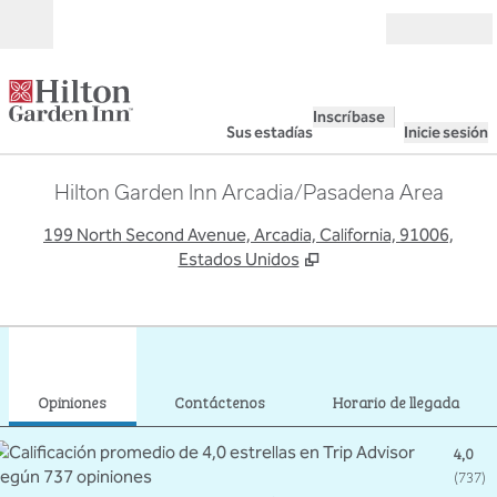
Saltar a contenido
Abierto
Inscríbase
Sus estadías
Inicie sesión
Hilton Garden Inn Arcadia/Pasadena Area
,
A
199 North Second Avenue, Arcadia, California, 91006,
Estados Unidos
1
/
12
imagen anterior
sigu
1 de 12
Contáctenos
Opiniones
Contáctenos
Horario de llegada
4,0
(
737
)