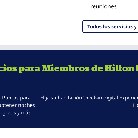
reuniones
Todos los servicios 
cios para Miembros de Hilton
Puntos para
Elija su habitación
Check-in digital
Experie
obtener noches
H
gratis y más