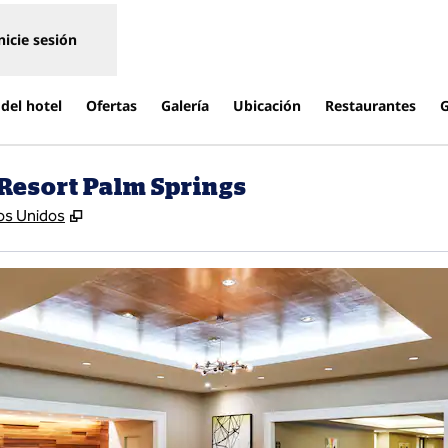
nicie sesión
del hotel
Ofertas
Galería
Ubicación
Restaurantes
G
 Resort Palm Springs
,
Abre una pestaña nueva
dos Unidos