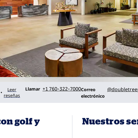
Llame al
Correo electrónicoreserv
Llamar
+1 760-322-7000
@doubletree
Leer
Correo
•
reseñas
electrónico
on golf y
Nuestros se