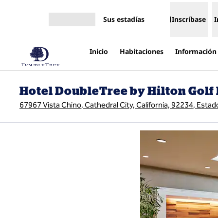
Saltar a contenido
Sus estadías
Inscríbase
I
Abrir menú
Inicio
Habitaciones
Información 
Hotel DoubleTree by Hilton Golf
67967 Vista Chino, Cathedral City, California, 92234, Esta