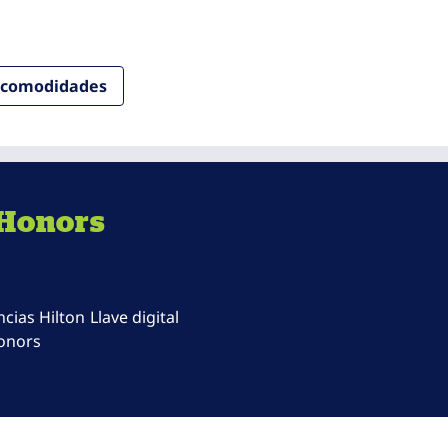
y comodidades
 Honors
ncias Hilton
Llave digital
onors