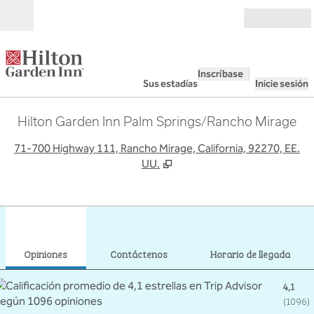
Saltar a contenido
Abierto
Inscríbase
Sus estadías
Inicie sesión
Hilton Garden Inn Palm Springs/Rancho Mirage
,
A
71-700 Highway 111, Rancho Mirage, California, 92270, EE.
UU.
1
/
12
imagen anterior
sigu
1 de 12
Contáctenos
Opiniones
Contáctenos
Horario de llegada
4,1
(
1096
)