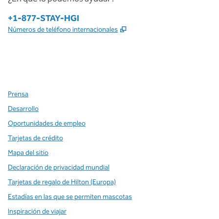
Teléfono:
+1-877-STAY-HGI
,
Abre una pestaña nueva
Números de teléfono internacionales
x
facebook
instagram
,
Abre una pestaña nueva
,
Abre una pestaña nueva
,
Abre una pestaña nueva
Prensa
Desarrollo
Oportunidades de empleo
Tarjetas de crédito
Mapa del sitio
Declaración de privacidad mundial
Tarjetas de regalo de Hilton (Europa)
Estadías en las que se permiten mascotas
Inspiración de viajar