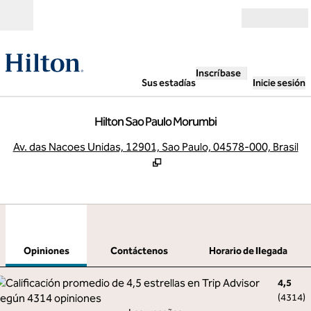
Saltar a contenido
Abierto
Inscríbase
Sus estadías
Inicie sesión
Hilton Sao Paulo Morumbi
,
A
Av. das Nacoes Unidas, 12901, Sao Paulo, 04578-000, Brasil
1
/
12
imagen anterior
sigu
1 de 12
Contáctenos
Opiniones
Contáctenos
Horario de llegada
4,5
(
4314
)