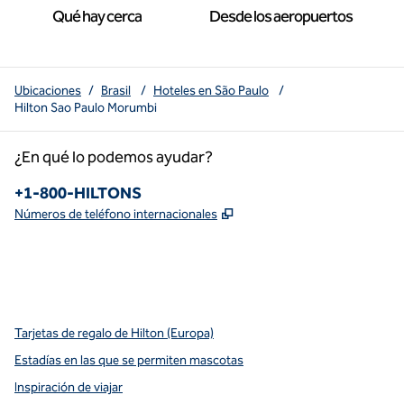
Qué hay cerca
Desde los aeropuertos
Ubicaciones
/
Brasil
/
Hoteles en São Paulo
/
Hilton Sao Paulo Morumbi
¿En qué lo podemos ayudar?
Teléfono:
+1-800-HILTONS
,
Abre una pestaña nueva
Números de teléfono internacionales
x
facebook
instagram
youtube
pinterest
,
Abre una pestaña nueva
,
Abre una pestaña nueva
,
Abre una pestaña nueva
,
abre una nueva pestaña
,
abre una nueva pestaña
Tarjetas de regalo de Hilton (Europa)
Estadías en las que se permiten mascotas
Inspiración de viajar