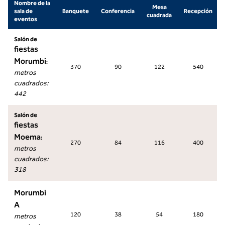
Nombre de la
Mesa
sala de
Banquete
Conferencia
Recepción
cuadrada
eventos
Salón de
fiestas
Morumbi
:
370
90
122
540
metros
cuadrados
:
442
Salón de
fiestas
Moema
:
270
84
116
400
metros
cuadrados
:
318
Morumbi
A
120
38
54
180
metros