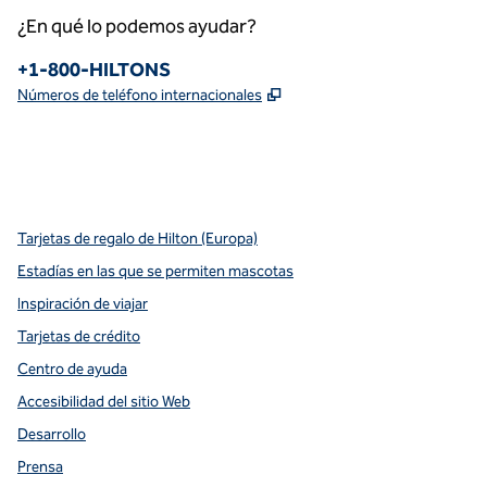
¿En qué lo podemos ayudar?
Teléfono:
+1-800-HILTONS
,
Abre una pestaña nueva
Números de teléfono internacionales
x
facebook
instagram
youtube
pinterest
,
Abre una pestaña nueva
,
Abre una pestaña nueva
,
Abre una pestaña nueva
,
abre una nueva pestaña
,
abre una nueva pestaña
Tarjetas de regalo de Hilton (Europa)
Estadías en las que se permiten mascotas
Inspiración de viajar
Tarjetas de crédito
Centro de ayuda
Accesibilidad del sitio Web
Desarrollo
Prensa