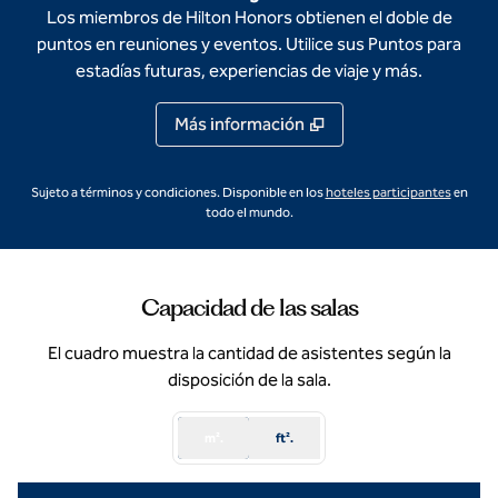
Los miembros de Hilton Honors obtienen el doble de
puntos en reuniones y eventos. Utilice sus Puntos para
estadías futuras, experiencias de viaje y más.
Más información
,
abre u
Sujeto a términos y condiciones. Disponible en los
hoteles participantes
en
todo el mundo.
Capacidad de las salas
El cuadro muestra la cantidad de asistentes según la
disposición de la sala.
m².
ft².