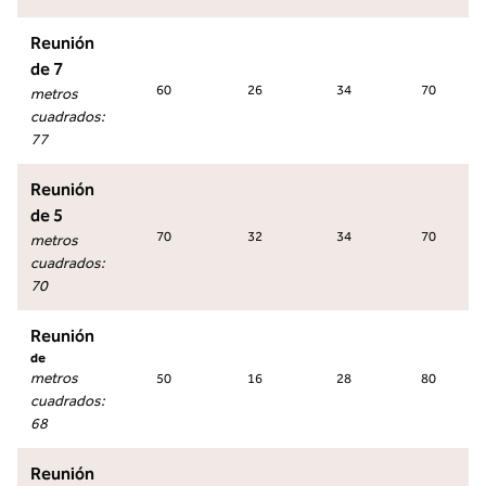
Reunión
de 7
60
26
34
70
metros
cuadrados
:
77
Reunión
de 5
70
32
34
70
metros
cuadrados
:
70
Reunión
de
metros
50
16
28
80
cuadrados
:
68
Reunión