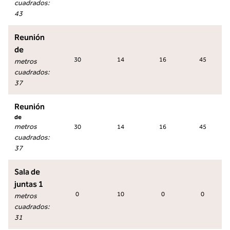
cuadrados
:
43
Reunión
de
30
14
16
45
metros
cuadrados
:
37
Reunión
de
metros
30
14
16
45
cuadrados
:
37
Sala de
juntas 1
0
10
0
0
metros
cuadrados
:
31