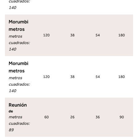
cuadrados
:
140
Morumbi
metros
120
38
54
180
metros
cuadrados
:
140
Morumbi
metros
120
38
54
180
metros
cuadrados
:
140
Reunión
de
metros
60
26
36
90
cuadrados
:
89