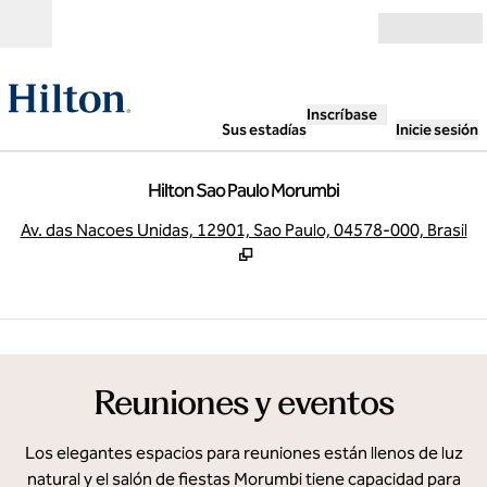
Saltar a contenido
Abierto
Inscríbase
Sus estadías
Inicie sesión
Hilton Sao Paulo Morumbi
,
A
Av. das Nacoes Unidas, 12901, Sao Paulo, 04578-000, Brasil
1
/
14
imagen anterior
sigu
1 de 14
Reuniones y eventos
Los elegantes espacios para reuniones están llenos de luz
natural y el salón de fiestas Morumbi tiene capacidad para