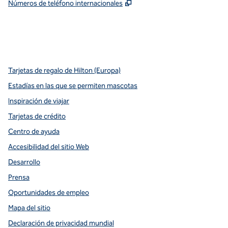
,
Abre una pestaña nueva
Números de teléfono internacionales
x
facebook
instagram
youtube
pinterest
,
Abre una pestaña nueva
,
Abre una pestaña nueva
,
Abre una pestaña nueva
,
abre una nueva pestaña
,
abre una nueva pestaña
Tarjetas de regalo de Hilton (Europa)
Estadías en las que se permiten mascotas
Inspiración de viajar
Tarjetas de crédito
Centro de ayuda
Accesibilidad del sitio Web
Desarrollo
Prensa
Oportunidades de empleo
Mapa del sitio
Declaración de privacidad mundial