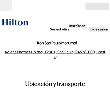
Saltar a contenido
Abierto
Inscríbase
Sus estadías
Inicie sesión
Hilton Sao Paulo Morumbi
,
A
Av. das Nacoes Unidas, 12901, Sao Paulo, 04578-000, Brasil
Ubicación y transporte