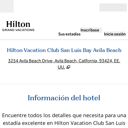
Saltar a contenido
Abierto
Inscríbase
Sus estadías
Inicie sesión
Hilton Vacation Club San Luis Bay Avila Beach
,
A
3254 Avila Beach Drive, Avila Beach, California, 93424, EE.
UU.
Información del hotel
Encuentre todos los detalles que necesita para una
estadía excelente en Hilton Vacation Club San Luis