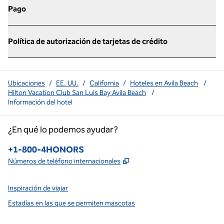
Pago
Política de autorización de tarjetas de crédito
Ubicaciones
/
EE. UU.
/
California
/
Hoteles en Avila Beach
/
Hilton Vacation Club San Luis Bay Avila Beach
/
Información del hotel
¿En qué lo podemos ayudar?
Teléfono:
+1-800-4HONORS
,
Abre una pestaña nueva
Números de teléfono internacionales
Inspiración de viajar
Estadías en las que se permiten mascotas