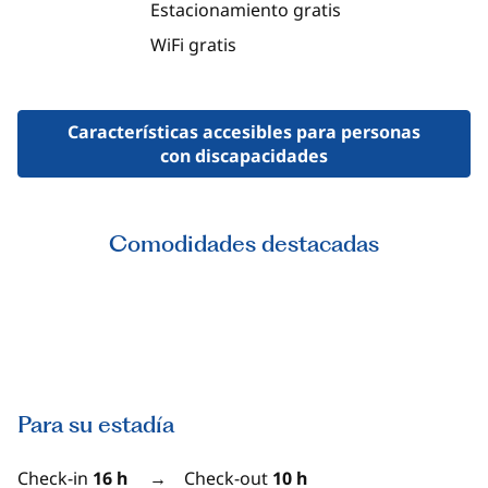
Estacionamiento gratis
WiFi gratis
Características accesibles para personas
con discapacidades
Comodidades destacadas
GIMNASIO
Para su estadía
Check-in
16 h
→
Check-out
10 h