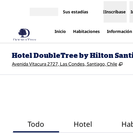
Saltar a contenido
Sus estadías
Inscríbase
I
Abrir menú
Inicio
Habitaciones
Información 
Hotel DoubleTree by Hilton Santi
,
Abr
Avenida Vitacura 2727, Las Condes, Santiago, Chile
Todo
Hotel
Hab