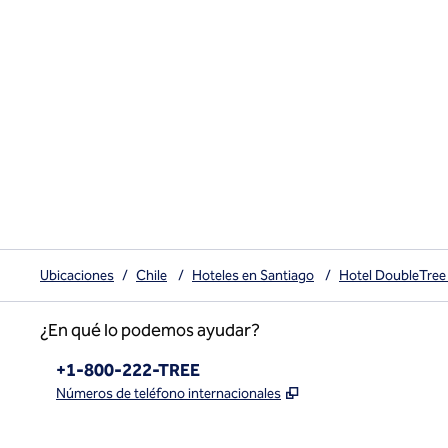
Ubicaciones
/
Chile
/
Hoteles en Santiago
/
Hotel DoubleTree 
¿En qué lo podemos ayudar?
Teléfono:
+1-800-222-TREE
,
Abre una pestaña n
Números de teléfono internacionales