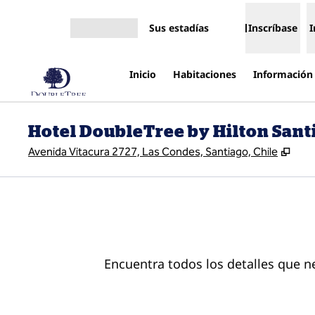
Saltar a contenido
Sus estadías
Inscríbase
I
Abrir menú
Inicio
Habitaciones
Información 
Hotel DoubleTree by Hilton Santi
,
Abr
Avenida Vitacura 2727, Las Condes, Santiago, Chile
Encuentra todos los detalles que ne