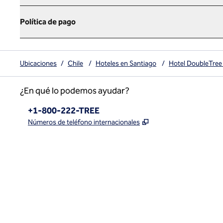
Política de pago
Ubicaciones
/
Chile
/
Hoteles en Santiago
/
Hotel DoubleTree 
¿En qué lo podemos ayudar?
Teléfono:
+1-800-222-TREE
,
Abre una pestaña n
Números de teléfono internacionales
x
facebook
instagram
,
Abre una pestaña nueva
,
Abre una pestaña nueva
,
Abre una pestaña nueva