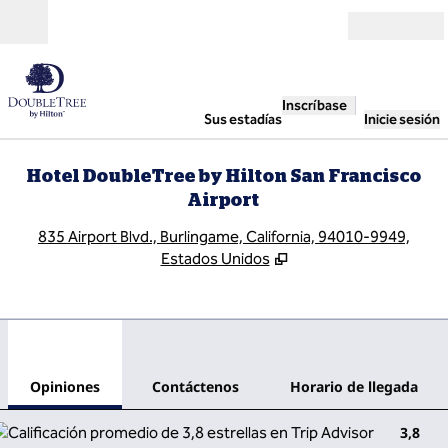
Saltar a contenido
Abierto
Inscríbase
Sus estadías
Inicie sesión
Hotel DoubleTree by Hilton San Francisco
Airport
,
A
835 Airport Blvd., Burlingame, California, 94010-9949,
Estados Unidos
1
/
12
imagen anterior
sigu
1 de 12
Contáctenos
Opiniones
Contáctenos
Horario de llegada
3,8