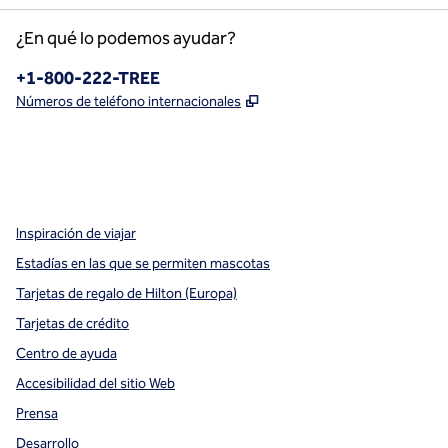
¿En qué lo podemos ayudar?
Teléfono:
+1-800-222-TREE
,
Abre una pestaña nueva
Números de teléfono internacionales
x
facebook
instagram
,
Abre una pestaña nueva
,
Abre una pestaña nueva
,
Abre una pestaña nueva
Inspiración de viajar
Estadías en las que se permiten mascotas
Tarjetas de regalo de Hilton (Europa)
Tarjetas de crédito
Centro de ayuda
Accesibilidad del sitio Web
Prensa
Desarrollo