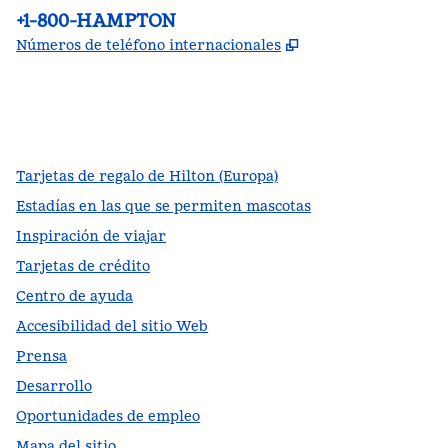
Teléfono:
+1-800-HAMPTON
,
Abre una pestañ
Números de teléfono internacionales
facebook
x
instagram
,
Abre una pestaña nueva
,
Abre una pestaña nueva
,
Abre una pestaña nueva
Tarjetas de regalo de Hilton (Europa)
Estadías en las que se permiten mascotas
Inspiración de viajar
Tarjetas de crédito
Centro de ayuda
Accesibilidad del sitio Web
Prensa
Desarrollo
Oportunidades de empleo
Mapa del sitio