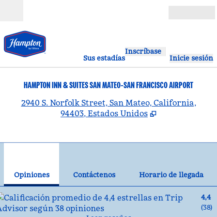
Saltar a contenido
Abierto
Inscríbase
Sus estadías
Inicie sesión
HAMPTON INN & SUITES SAN MATEO-SAN FRANCISCO AIRPORT
,
A
2940 S. Norfolk Street, San Mateo, California,
94403, Estados Unidos
1
/
12
imagen anterior
sig
1 de 12
Contáctenos
Opiniones
Contáctenos
Horario de llegada
4,4
(
38
)