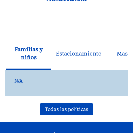
Familias y
Estacionamiento
Masco
niños
N/A
Todas las políticas