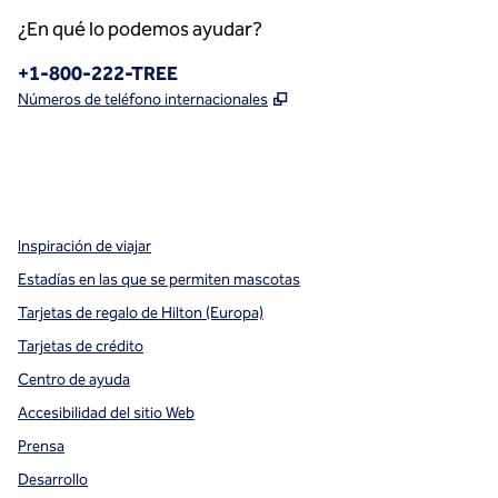
¿En qué lo podemos ayudar?
Teléfono:
+1-800-222-TREE
,
Abre una pestaña nueva
Números de teléfono internacionales
x
facebook
instagram
,
Abre una pestaña nueva
,
Abre una pestaña nueva
,
Abre una pestaña nueva
Inspiración de viajar
Estadías en las que se permiten mascotas
Tarjetas de regalo de Hilton (Europa)
Tarjetas de crédito
Centro de ayuda
Accesibilidad del sitio Web
Prensa
Desarrollo