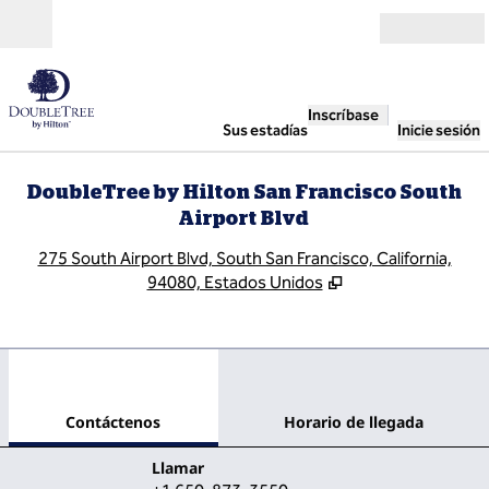
Saltar a contenido
Abierto
Inscríbase
Sus estadías
Inicie sesión
DoubleTree by Hilton San Francisco South
Airport Blvd
,
A
275 South Airport Blvd, South San Francisco, California,
94080, Estados Unidos
1
/
12
imagen anterior
sigu
1 de 12
Contáctenos
Contáctenos
Horario de llegada
Llame al
Llamar