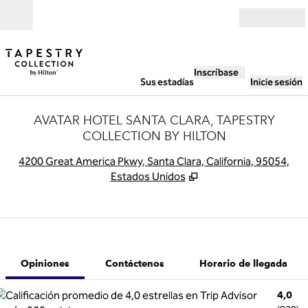
Saltar a contenido
Abierto
Inscríbase
Sus estadías
Inicie sesión
AVATAR HOTEL SANTA CLARA, TAPESTRY
COLLECTION BY HILTON
,
A
4200 Great America Pkwy, Santa Clara, California, 95054,
Estados Unidos
1 de 12
1
/
12
imagen anterior
siguiente ima
Contáctenos
Opiniones
Contáctenos
Horario de llegada
4,0