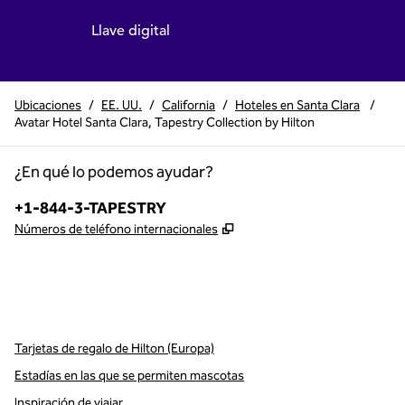
Llave digital
Ubicaciones
/
EE. UU.
/
California
/
Hoteles en Santa Clara
/
Avatar Hotel Santa Clara, Tapestry Collection by Hilton
¿En qué lo podemos ayudar?
Teléfono:
+1-844-3-TAPESTRY
,
Abre una pestaña nueva
Números de teléfono internacionales
x
facebook
instagram
,
Abre una pestaña nueva
,
Abre una pestaña nueva
,
Abre una pestaña nueva
Tarjetas de regalo de Hilton (Europa)
Estadías en las que se permiten mascotas
Inspiración de viajar