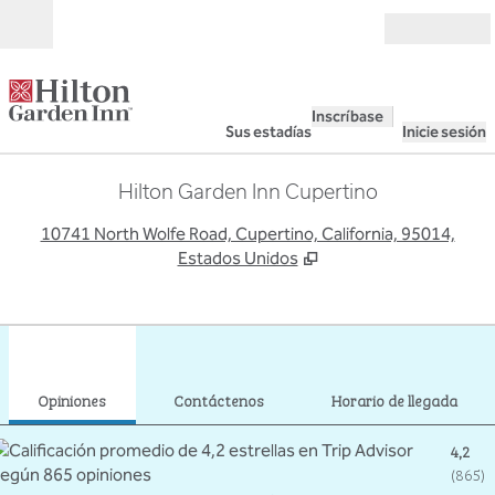
Saltar a contenido
Abierto
Inscríbase
Sus estadías
Inicie sesión
Hilton Garden Inn Cupertino
,
A
10741 North Wolfe Road, Cupertino, California, 95014,
Estados Unidos
1
/
12
imagen anterior
sigu
1 de 12
Contáctenos
Opiniones
Contáctenos
Horario de llegada
4,2
(
865
)