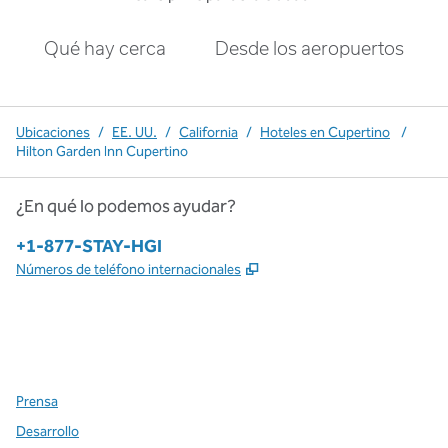
Qué hay cerca
Desde los aeropuertos
Ubicaciones
/
EE. UU.
/
California
/
Hoteles en Cupertino
/
Hilton Garden Inn Cupertino
¿En qué lo podemos ayudar?
Teléfono:
+1-877-STAY-HGI
,
Abre una pestaña nueva
Números de teléfono internacionales
x
facebook
instagram
,
Abre una pestaña nueva
,
Abre una pestaña nueva
,
Abre una pestaña nueva
Prensa
Desarrollo