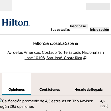
Saltar a contenido
Abierto
Inscríbase
Sus estadías
Inicie sesión
Hilton San Jose La Sabana
,
A
Av. de las Américas, Costado Norte Estadio Nacional San
José 10108, San José, Costa Rica
1
/
12
imagen anterior
sigu
1 de 12
Contáctenos
Opiniones
Contáctenos
Horario de llegada
4,5
(
295
)