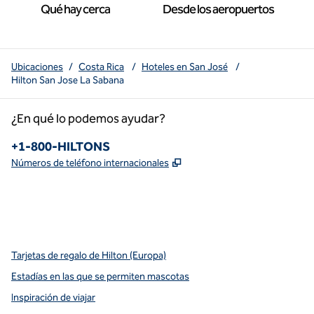
Qué hay cerca
Desde los aeropuertos
Ubicaciones
/
Costa Rica
/
Hoteles en San José
/
Hilton San Jose La Sabana
¿En qué lo podemos ayudar?
Teléfono:
+1-800-HILTONS
,
Abre una pestaña nueva
Números de teléfono internacionales
x
facebook
instagram
youtube
pinterest
,
Abre una pestaña nueva
,
Abre una pestaña nueva
,
Abre una pestaña nueva
,
abre una nueva pestaña
,
abre una nueva pestaña
Tarjetas de regalo de Hilton (Europa)
Estadías en las que se permiten mascotas
Inspiración de viajar