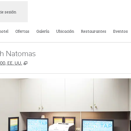
cie sesión
hotel
Ofertas
Galería
Ubicación
Restaurantes
Eventos
th Natomas
,
Abre una pestaña nueva
00, EE. UU.