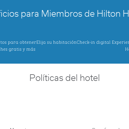
icios para Miembros de Hilton 
tos para obtener
Elija su habitación
Check-in digital
Experie
hes gratis y más
H
Políticas del hotel