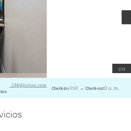
D
1
/
12
 electrónicoSMFSN
_GM
@hilton.com
43:00
→
11 a. m.
Check-in
Check-out
nico
vicios