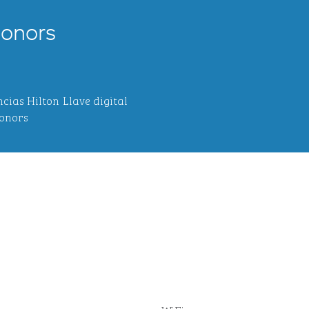
Honors
ncias Hilton
Llave digital
onors