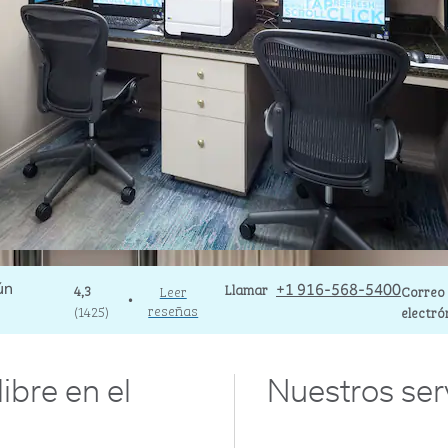
Llame al
Llamar
Correo
4,3
Leer
+1 916-568-5400
Correo
•
reseñas
(
1425
)
electró
libre en el
Nuestros ser