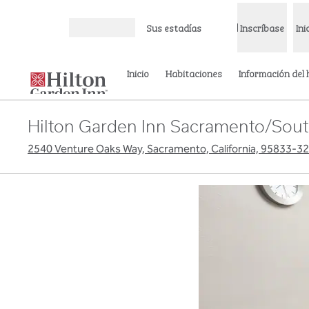
Saltar a contenido
Sus estadías
Inscríbase
Ini
Abrir menú
Inicio
Habitaciones
Información del 
Hilton Garden Inn Sacramento/Sou
2540 Venture Oaks Way, Sacramento, California, 95833-32