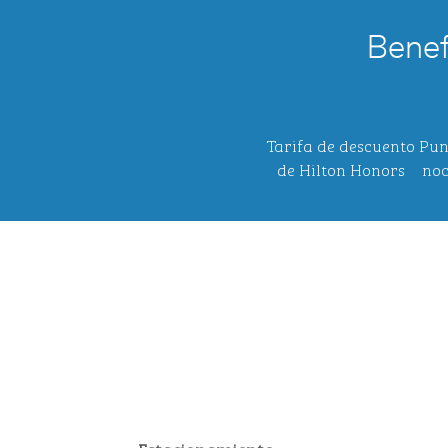
Benef
Tarifa de descuento
Pun
de Hilton Honors
noc