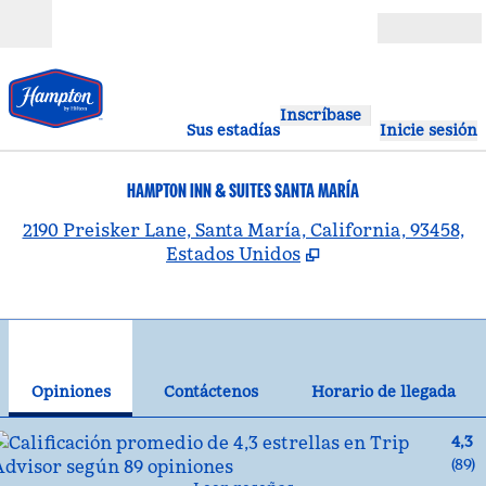
Saltar a contenido
Abierto
Inscríbase
Sus estadías
Inicie sesión
HAMPTON INN & SUITES SANTA MARÍA
,
A
2190 Preisker Lane, Santa María, California, 93458,
Estados Unidos
1
/
12
imagen anterior
sig
1 de 12
Contáctenos
Opiniones
Contáctenos
Horario de llegada
4,3
(
89
)