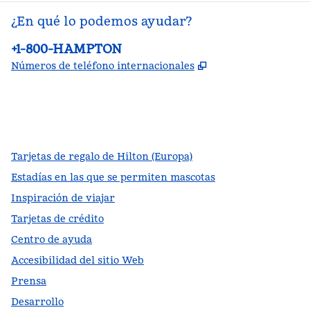
¿En qué lo podemos ayudar?
Teléfono:
+1-800-HAMPTON
,
Abre una pestañ
Números de teléfono internacionales
facebook
x
instagram
,
Abre una pestaña nueva
,
Abre una pestaña nueva
,
Abre una pestaña nueva
Tarjetas de regalo de Hilton (Europa)
Estadías en las que se permiten mascotas
Inspiración de viajar
Tarjetas de crédito
Centro de ayuda
Accesibilidad del sitio Web
Prensa
Desarrollo