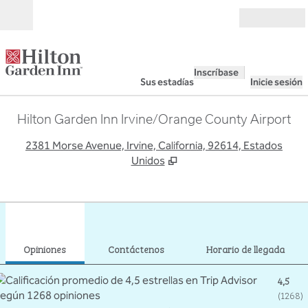
Saltar a contenido
Abierto
Inscríbase
Sus estadías
Inicie sesión
Hilton Garden Inn Irvine/Orange County Airport
,
A
2381 Morse Avenue, Irvine, California, 92614, Estados
Unidos
1
/
12
imagen anterior
sigu
1 de 12
Contáctenos
Opiniones
Contáctenos
Horario de llegada
4,5
(
1268
)