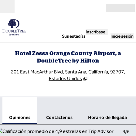
Saltar a contenido
Abierto
Inscríbase
Sus estadías
Inicie sesión
Hotel Zessa Orange County Airport, a
DoubleTree by Hilton
,
A
201 East MacArthur Blvd, Santa Ana, California, 92707,
Estados Unidos
1
/
12
imagen anterior
sigu
1 de 12
Contáctenos
Opiniones
Contáctenos
Horario de llegada
4,9