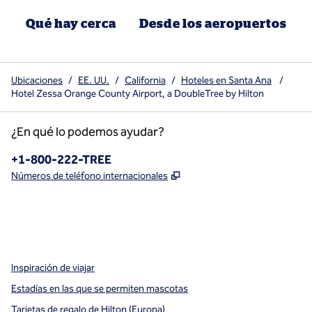
Qué hay cerca
Desde los aeropuertos
Ubicaciones
/
EE. UU.
/
California
/
Hoteles en Santa Ana
/
Hotel Zessa Orange County Airport, a DoubleTree by Hilton
¿En qué lo podemos ayudar?
Teléfono:
+1-800-222-TREE
,
Abre una pestaña nueva
Números de teléfono internacionales
x
facebook
instagram
,
Abre una pestaña nueva
,
Abre una pestaña nueva
,
Abre una pestaña nueva
Inspiración de viajar
Estadías en las que se permiten mascotas
Tarjetas de regalo de Hilton (Europa)