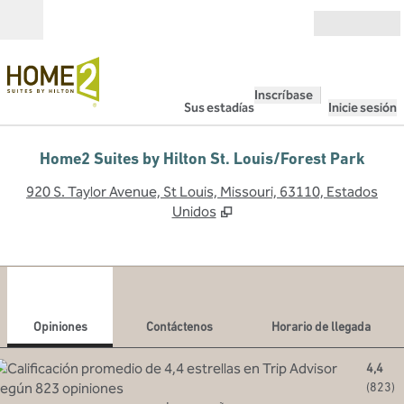
Saltar a contenido
Abierto
Inscríbase
Sus estadías
Inicie sesión
Home2 Suites by Hilton St. Louis/Forest Park
,
A
920 S. Taylor Avenue, St Louis, Missouri, 63110, Estados
Unidos
1
/
12
imagen anterior
sigu
1 de 12
Contáctenos
Opiniones
Contáctenos
Horario de llegada
4,4
(
823
)