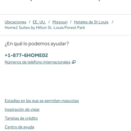
Ubicaciones
/
EE. UU.
/
Missouri
/
Hoteles de St Louis
/
Home2 Suites by Hilton St. Louis/Forest Park
¿En qué lo podemos ayudar?
Teléfono:
+1-877-6HOME02
,
Abre una pestaña nueva
Números de teléfono internacionales
x
facebook
instagram
,
Abre una pestaña nueva
,
Abre una pestaña nueva
,
Abre una pestaña nueva
Estadías en las que se permiten mascotas
Inspiración de viajar
Tarjetas de crédito
Centro de ayuda