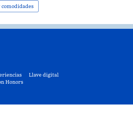
 y comodidades
eriencias
Llave digital
on Honors