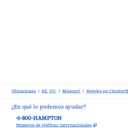
Ubicaciones
/
EE. UU.
/
Missouri
/
Hoteles en Chesterf
¿En qué lo podemos ayudar?
Teléfono:
+1-800-HAMPTON
,
Abre una pe
Números de teléfono internacionales