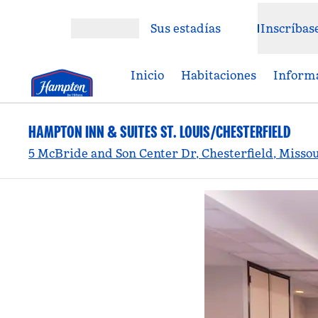
Saltar a contenido
Sus estadías
Inscríbas
Abrir menú
Inicio
Habitaciones
Informa
HAMPTON INN & SUITES ST. LOUIS/CHESTERFIELD
5 McBride and Son Center Dr, Chesterfield, Missou