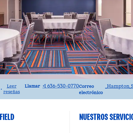
Llame al
Correo electrónicoST
+1 636-530-0770
_Hampton_S
Llamar
Leer
Correo
•
reseñas
electrónico
FIELD
NUESTROS SERVICI