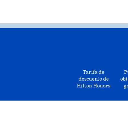
Tarifa de
P
descuento de
obt
Hilton Honors
g