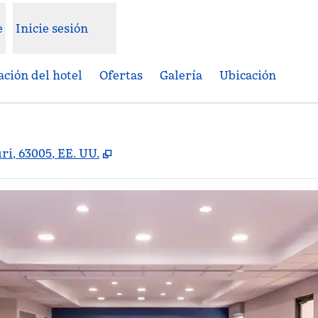
e
Inicie sesión
ción del hotel
Ofertas
Galería
Ubicación
,
Abre una pestaña nueva
ri, 63005, EE. UU.