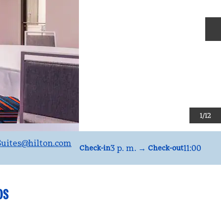
D
1
/
12
LHS
uites
@hilton.com
3 p. m.
→
11:00
Check-in
Check-out
OS