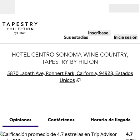
Saltar a contenido
Abierto
Inscríbase
Sus estadías
Inicie sesión
HOTEL CENTRO SONOMA WINE COUNTRY,
TAPESTRY BY HILTON
,
A
5870 Labath Ave, Rohnert Park, California, 94928, Estados
Unidos
1 de 12
1
/
12
imagen anterior
siguiente ima
Contáctenos
Opiniones
Contáctenos
Horario de llegada
4,7