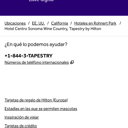
Ubicaciones
/
EE. UU.
/
California
/
Hoteles en Rohnert Park
/
Hotel Centro Sonoma Wine Country, Tapestry by Hilton
¿En qué lo podemos ayudar?
Teléfono:
+1-844-3-TAPESTRY
,
Abre una pestaña nueva
Números de teléfono internacionales
x
facebook
instagram
,
Abre una pestaña nueva
,
Abre una pestaña nueva
,
Abre una pestaña nueva
Tarjetas de regalo de Hilton (Europa)
Estadías en las que se permiten mascotas
Inspiración de viajar
Tarjetas de crédito