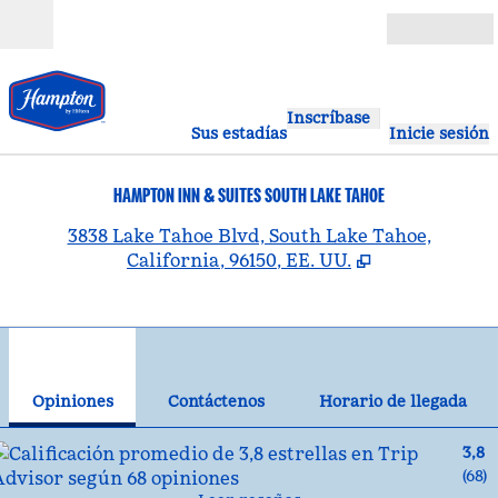
Saltar a contenido
Abierto
Inscríbase
Sus estadías
Inicie sesión
HAMPTON INN & SUITES SOUTH LAKE TAHOE
,
A
3838 Lake Tahoe Blvd, South Lake Tahoe,
California, 96150, EE. UU.
1
/
12
imagen anterior
sig
1 de 12
Contáctenos
Opiniones
Contáctenos
Horario de llegada
3,8
(
68
)