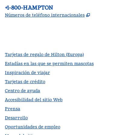
Teléfono:
+1-800-HAMPTON
,
Abre una pestañ
Números de teléfono internacionales
facebook
x
instagram
,
Abre una pestaña nueva
,
Abre una pestaña nueva
,
Abre una pestaña nueva
Tarjetas de regalo de Hilton (Europa)
Estadías en las que se permiten mascotas
Inspiración de viajar
Tarjetas de crédito
Centro de ayuda
Accesibilidad del sitio Web
Prensa
Desarrollo
Oportunidades de empleo