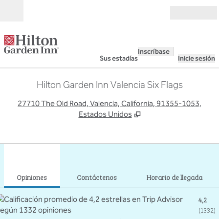
Saltar a contenido
Abierto
Inscríbase
Sus estadías
Inicie sesión
Hilton Garden Inn Valencia Six Flags
,
A
27710 The Old Road, Valencia, California, 91355-1053,
Estados Unidos
1
/
12
imagen anterior
sigu
1 de 12
Contáctenos
Opiniones
Contáctenos
Horario de llegada
4,2
(
1332
)