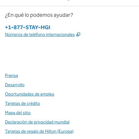
¿En qué lo podemos ayudar?
Teléfono:
+1-877-STAY-HGI
,
Abre una pestaña nueva
Números de teléfono internacionales
x
facebook
instagram
,
Abre una pestaña nueva
,
Abre una pestaña nueva
,
Abre una pestaña nueva
Prensa
Desarrollo
Oportunidades de empleo
Tarjetas de crédito
Mapa del sitio
Declaración de privacidad mundial
Tarjetas de regalo de Hilton (Europa)