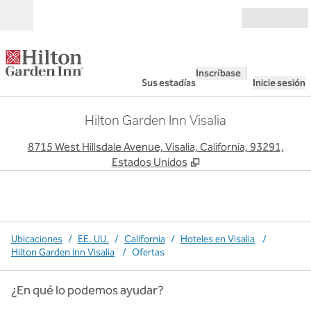
Saltar a contenido
Abierto
Inscríbase
Sus estadías
Inicie sesión
Hilton Garden Inn Visalia
,
A
8715 West Hillsdale Avenue, Visalia, California, 93291,
Estados Unidos
Ubicaciones
/
EE. UU.
/
California
/
Hoteles en Visalia
/
Hilton Garden Inn Visalia
/
Ofertas
¿En qué lo podemos ayudar?