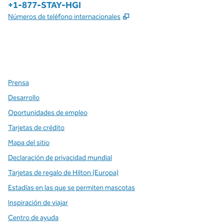
Teléfono:
+1-877-STAY-HGI
,
Abre una pestaña nueva
Números de teléfono internacionales
x
facebook
instagram
,
Abre una pestaña nueva
,
Abre una pestaña nueva
,
Abre una pestaña nueva
Prensa
Desarrollo
Oportunidades de empleo
Tarjetas de crédito
Mapa del sitio
Declaración de privacidad mundial
Tarjetas de regalo de Hilton (Europa)
Estadías en las que se permiten mascotas
Inspiración de viajar
Centro de ayuda