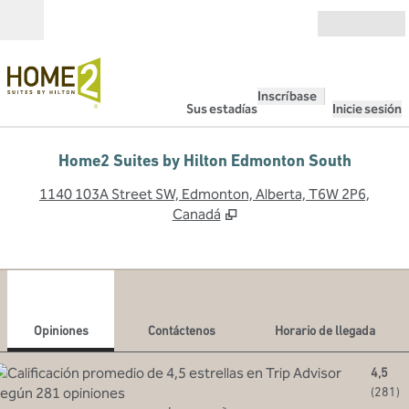
Saltar a contenido
Abierto
Inscríbase
Sus estadías
Inicie sesión
Home2 Suites by Hilton Edmonton South
,
A
1140 103A Street SW, Edmonton, Alberta, T6W 2P6,
Canadá
1
/
12
imagen anterior
sigu
1 de 12
Contáctenos
Opiniones
Contáctenos
Horario de llegada
4,5
(
281
)