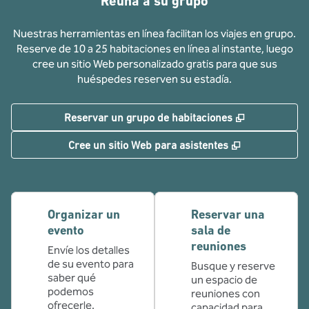
Reúna a su grupo
Nuestras herramientas en línea facilitan los viajes en grupo.
Reserve de 10 a 25 habitaciones en línea al instante, luego
cree un sitio Web personalizado gratis para que sus
huéspedes reserven su estadía.
,
Abre una pe
Reservar un grupo de habitaciones
,
Abre una pe
Cree un sitio Web para asistentes
Organizar un
Reservar una
evento
sala de
reuniones
Envíe los detalles
de su evento para
Busque y reserve
saber qué
un espacio de
podemos
reuniones con
ofrecerle.
capacidad para