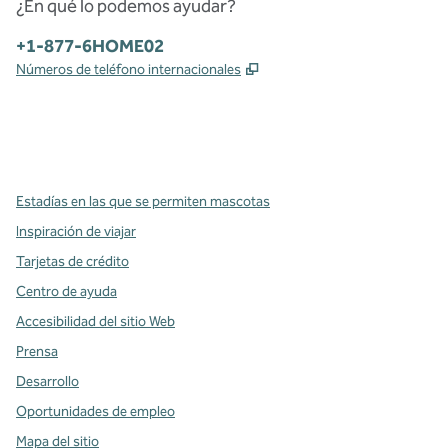
¿En qué lo podemos ayudar?
Teléfono:
+1-877-6HOME02
,
Abre una pestaña nueva
Números de teléfono internacionales
x
facebook
instagram
,
Abre una pestaña nueva
,
Abre una pestaña nueva
,
Abre una pestaña nueva
Estadías en las que se permiten mascotas
Inspiración de viajar
Tarjetas de crédito
Centro de ayuda
Accesibilidad del sitio Web
Prensa
Desarrollo
Oportunidades de empleo
Mapa del sitio