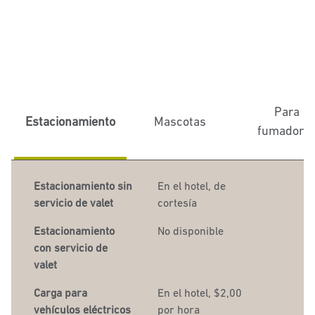
Para
Estacionamiento
Mascotas
fumadore
Estacionamiento sin
En el hotel
, de
servicio de valet
cortesía
Estacionamiento
No disponible
con servicio de
valet
Carga para
En el hotel
, $2,00
vehículos eléctricos
por hora